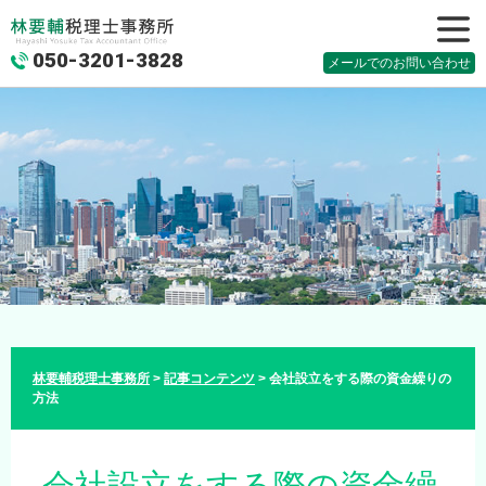
050-3201-3828
メニュ
メールでのお問い合わせ
ー
林要輔税理士事務所
>
記事コンテンツ
>
会社設立をする際の資金繰りの
方法
会社設立をする際の資金繰